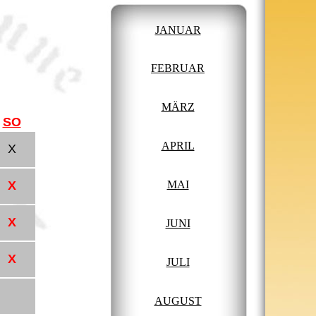
JANUAR
FEBRUAR
MÄRZ
SO
APRIL
X
X
MAI
X
JUNI
X
JULI
AUGUST