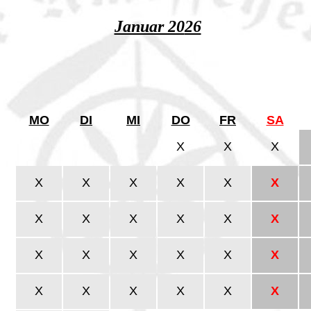
Januar 20
26
MO
DI
MI
DO
FR
SA
X
X
X
X
X
X
X
X
X
X
X
X
X
X
X
X
X
X
X
X
X
X
X
X
X
X
X