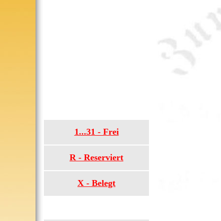
1...31 - Frei
R - Reserviert
X - Belegt