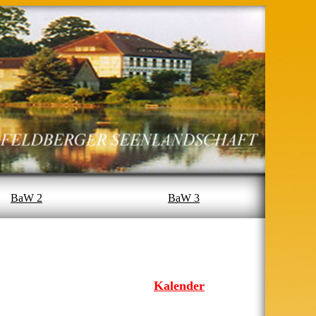
BaW 2
BaW 3
Kalender