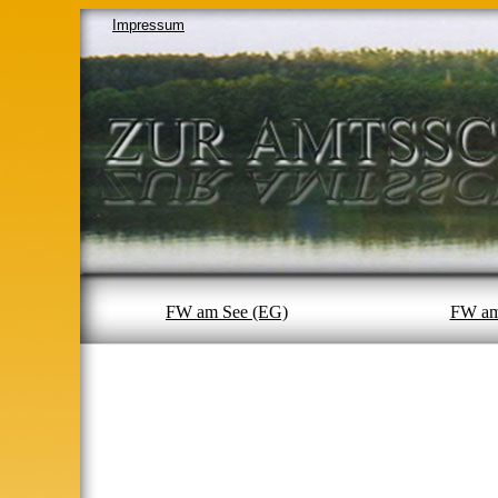
Impressum
FW am See (EG)
FW am