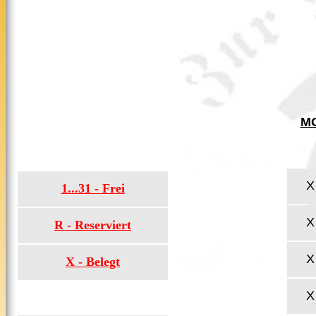
M
X
1...31 - Frei
X
R - Reserviert
X
X - Belegt
X